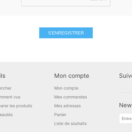
S'ENREGISTRER
ls
Mon compte
Suiv
ercher
Mon compte
mment vus
Mes commandes
News
rer les produits
Mes adresses
eautés
Panier
Liste de souhaits