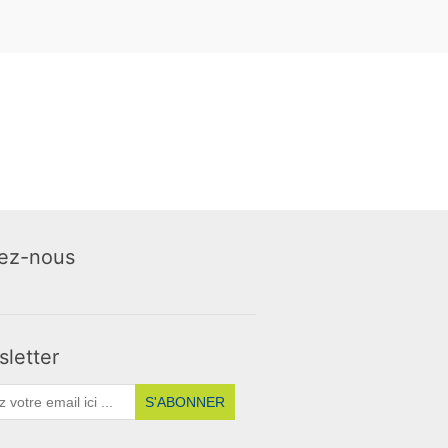
ez-nous
letter
S'ABONNER